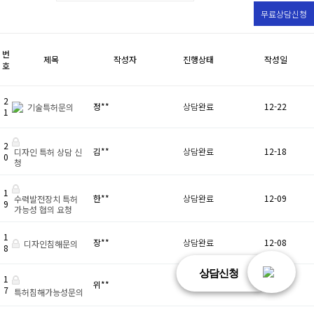
무료상담신청
번
제목
작성자
진행상태
작성일
호
2
정**
상담완료
12-22
기술특허문의
1
2
김**
상담완료
12-18
디자인 특허 상담 신
0
청
1
한**
상담완료
12-09
수력발전장치 특허
9
가능성 협의 요청
1
장**
상담완료
12-08
디자인침해문의
8
상담신청
1
위**
상담완료
11-26
7
특허침해가능성문의