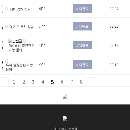
4
최**
상담완료
09-02
냉매 특허 상담
0
3
김**
상담완료
08-29
농기구 특허 상담
9
3
최**
상담완료
08-17
Re: 특허 출원관련
8
가능 문의
3
오**
상담완료
08-13
특허 출원관련 가능
7
문의
1
2
3
4
5
6
7
8
대표변리사 : 임세혁