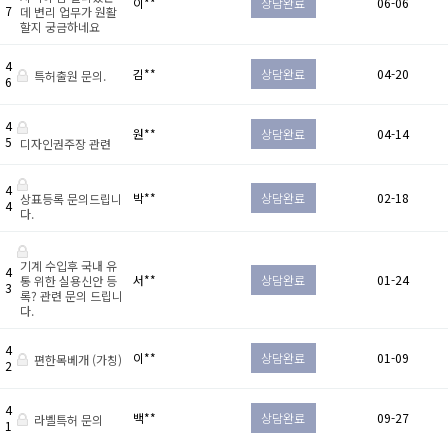
이**
상담완료
06-06
7
데 변리 업무가 원활
할지 궁금하네요
4
김**
상담완료
04-20
특허출원 문의.
6
4
원**
상담완료
04-14
5
디자인권주장 관련
4
박**
상담완료
02-18
상표등록 문의드립니
4
다.
기계 수입후 국내 유
4
서**
상담완료
01-24
통 위한 실용신안 등
3
록? 관련 문의 드립니
다.
4
이**
상담완료
01-09
편한목베개 (가칭)
2
4
백**
상담완료
09-27
라벨특허 문의
1