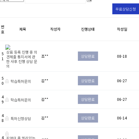
무료상담신청
번
제목
작성자
진행상태
작성일
호
상표 등록 진행 중 의
5
조**
상담완료
08-18
견제출 통지서에 관
1
한 사후 진행 상담 문
의
5
김**
상담완료
06-27
학습특허문의
0
4
김**
상담완료
06-27
학습특허문의
9
4
김**
상담완료
06-14
특허신청상담
8
4
지역이 좀 멀리있는